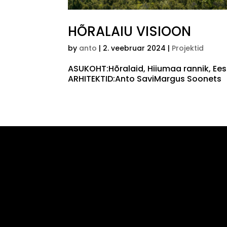
HÕRALAIU VISIOON
by
anto
|
2. veebruar 2024
|
Projektid
ASUKOHT:Hõralaid, Hiiumaa rannik, Ees
ARHITEKTID:Anto SaviMargus Soonets