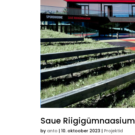
Saue Riigigümnaasiu
by
anto
|
10. oktoober 2023
|
Projektid