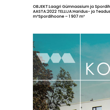
OBJEKT:Laagri Gümnaasium ja Spordih
AASTA:2022 TELLIJA:Haridus- ja Tead
m²Spordihoone – 1 907 m²