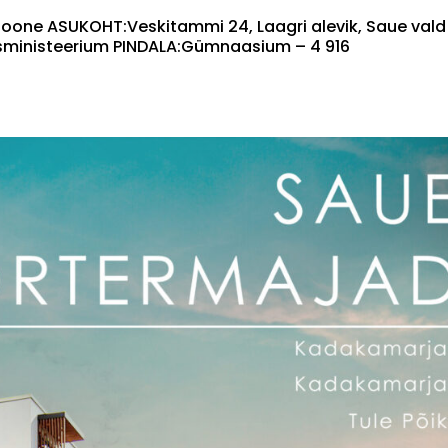
oone ASUKOHT:Veskitammi 24, Laagri alevik, Saue vald
usministeerium PINDALA:Gümnaasium – 4 916